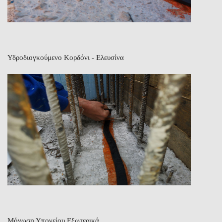
Υδροδιογκούμενο Κορδόνι - Ελευσίνα
Μόνωση Υπογείου Εξωτερικά