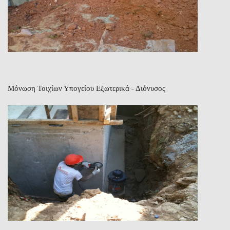
Μόνωση Τοιχίων Υπογείου Εξωτερικά - Διόνυσος