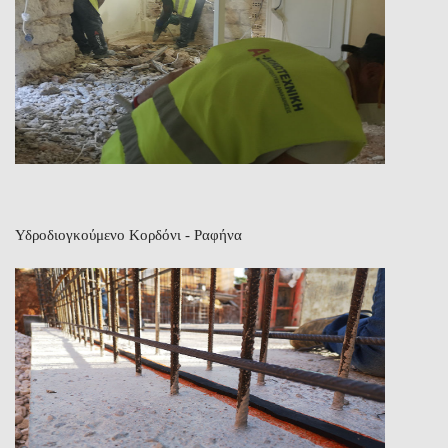
Υδροδιογκούμενο Κορδόνι - Ραφήνα