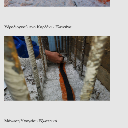
Υδροδιογκούμενο Κορδόνι - Ελευσίνα
Μόνωση Υπογείου Εξωτερικά