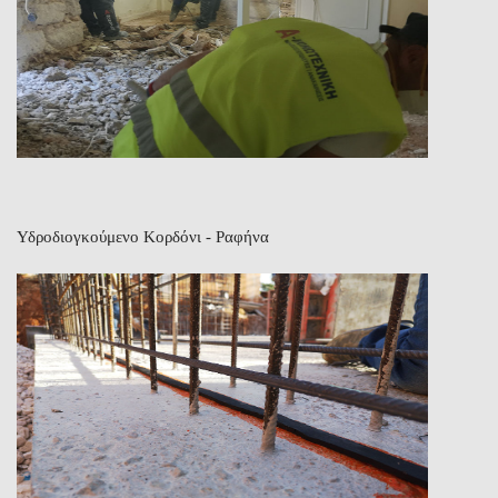
Υδροδιογκούμενο Κορδόνι - Ραφήνα