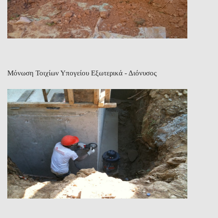
Μόνωση Τοιχίων Υπογείου Εξωτερικά - Διόνυσος