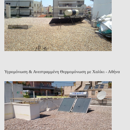
Υγρομόνωση & Ανεστραμμένη Θερμομόνωση με Χαλίκι - Αθήνα