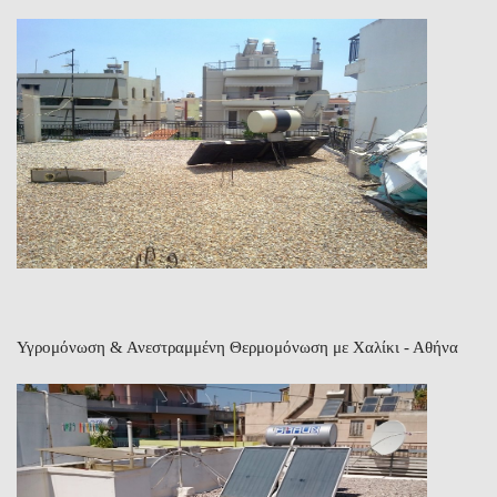
Υγρομόνωση & Ανεστραμμένη Θερμομόνωση με Χαλίκι - Αθήνα