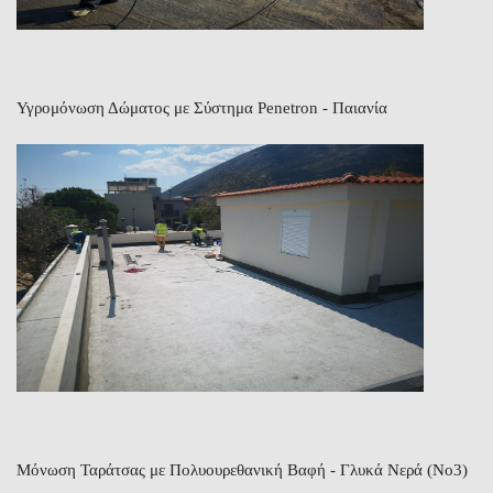
Υγρομόνωση Δώματος με Σύστημα Penetron - Παιανία
Μόνωση Ταράτσας με Πολυουρεθανική Βαφή - Γλυκά Νερά (Νο3)