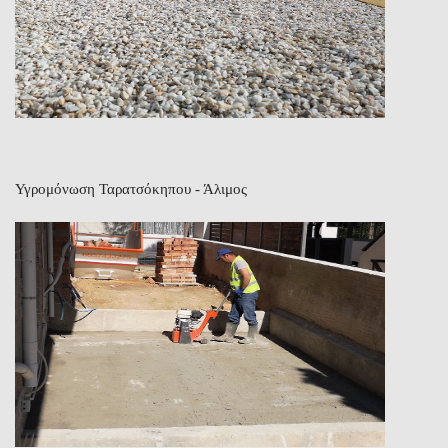
Υγρομόνωση Ταρατσόκηπου - Άλιμος