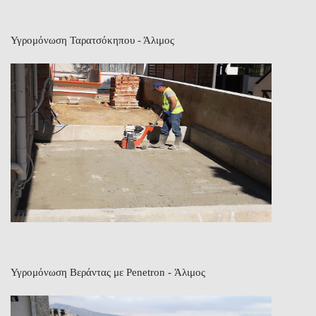
Υγρομόνωση Ταρατσόκηπου - Άλιμος
Υγρομόνωση Βεράντας με Penetron - Άλιμος