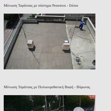
Μόνωση Ταράτσας με σύστημα Penetron - Ιλίσια
Μόνωση Ταράτσας με Πολυουρεθανική Βαφή - Βύρωνας