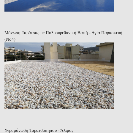
Μόνωση Ταράτσας με Πολυουρεθανική Βαφή - Αγία Παρασκευή
(Νο4)
Υγρομόνωση Ταρατσόκηπου - Άλιμος