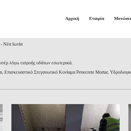
Αρχική
Εταιρία
Μονώσει
- Νέα Ιωνία
νσέρ λόγω εισροής υδάτων εσωτερικά.
n, Επισκευαστικό Στεγανωτικό Κονίαμα Penecrete Mortar, Υδροδιογ